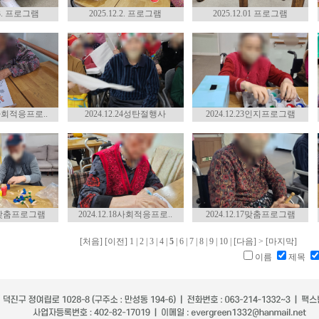
.03. 프로그램
2025.12.2. 프로그램
2025.12.01 프로그램
25사회적응프로..
2024.12.24성탄절행사
2024.12.23인지프로그램
.19맞춤프로그램
2024.12.18사회적응프로..
2024.12.17맞춤프로그램
[처음]
[이전]
1
|
2
|
3
|
4
|
5
|
6
|
7
|
8
|
9
|
10
|
[다음]
>
[마지막]
이름
제목