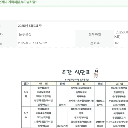
목
2025년 5월2째주
2025050
자
늘푸른집
첨부파일
KB)
일
2025-05-07 14:57:32
조회수
673