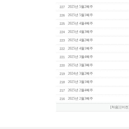
2025년 5월2째주
227
2025년 5월1째주
226
2025년 4월4째주
225
2025년 4월3째주
224
2025년 4월2째주
223
2025년 4월1째주
222
2025년 3월4째주
221
2025년 3월3째주
220
2024년 3월2째주
219
2025년 3월1째주
218
2025년 2월4째주
217
2025년 2월3째주
216
[처음]
[이전