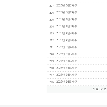
2025년 5월2째주
227
2025년 5월1째주
226
2025년 4월4째주
225
2025년 4월3째주
224
2025년 4월2째주
223
2025년 4월1째주
222
2025년 3월4째주
221
2025년 3월3째주
220
2024년 3월2째주
219
2025년 3월1째주
218
2025년 2월4째주
217
2025년 2월3째주
216
[처음]
[이전